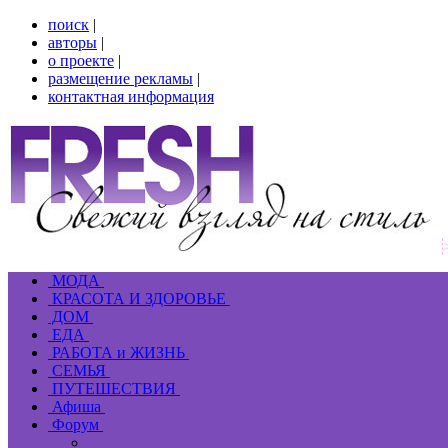
поиск
|
авторы
|
о проекте
|
размещение рекламы
|
контактная информация
МОДА
КРАСОТА И ЗДОРОВЬЕ
ДОМ
ЕДА
РАБОТА и ЖИЗНЬ
СЕМЬЯ
ПУТЕШЕСТВИЯ
Афиша
Форум