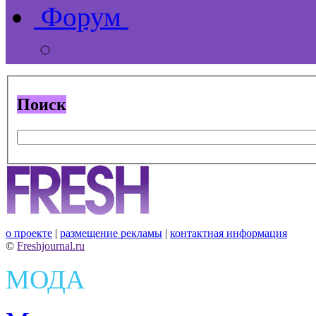
Форум
Поиск
о проекте
|
размещение рекламы
|
контактная информация
©
Freshjournal.ru
МОДА