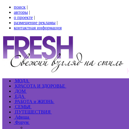
поиск
|
авторы
|
о проекте
|
размещение рекламы
|
контактная информация
МОДА
КРАСОТА И ЗДОРОВЬЕ
ДОМ
ЕДА
РАБОТА и ЖИЗНЬ
СЕМЬЯ
ПУТЕШЕСТВИЯ
Афиша
Форум