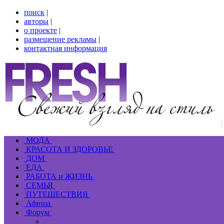
поиск
|
авторы
|
о проекте
|
размещение рекламы
|
контактная информация
МОДА
КРАСОТА И ЗДОРОВЬЕ
ДОМ
ЕДА
РАБОТА и ЖИЗНЬ
СЕМЬЯ
ПУТЕШЕСТВИЯ
Афиша
Форум