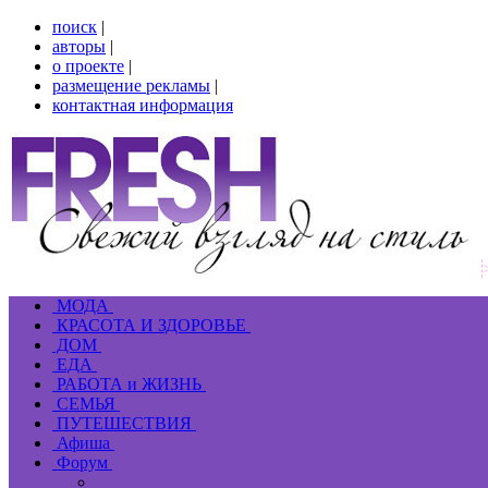
поиск
|
авторы
|
о проекте
|
размещение рекламы
|
контактная информация
МОДА
КРАСОТА И ЗДОРОВЬЕ
ДОМ
ЕДА
РАБОТА и ЖИЗНЬ
СЕМЬЯ
ПУТЕШЕСТВИЯ
Афиша
Форум