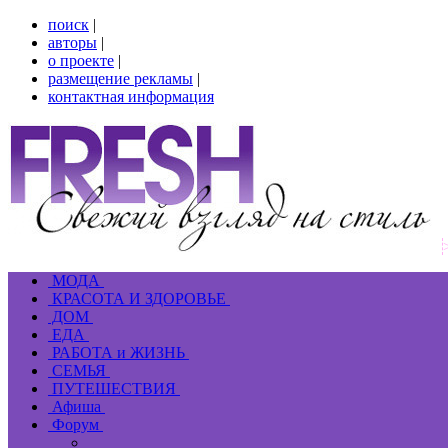
поиск
|
авторы
|
о проекте
|
размещение рекламы
|
контактная информация
МОДА
КРАСОТА И ЗДОРОВЬЕ
ДОМ
ЕДА
РАБОТА и ЖИЗНЬ
СЕМЬЯ
ПУТЕШЕСТВИЯ
Афиша
Форум