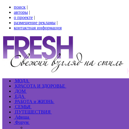
поиск
|
авторы
|
о проекте
|
размещение рекламы
|
контактная информация
МОДА
КРАСОТА И ЗДОРОВЬЕ
ДОМ
ЕДА
РАБОТА и ЖИЗНЬ
СЕМЬЯ
ПУТЕШЕСТВИЯ
Афиша
Форум