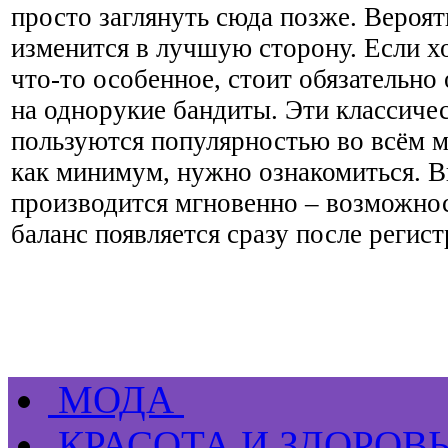
просто заглянуть сюда позже. Вероят
изменится в лучшую сторону. Если х
что-то особенное, стоит обязательно
на однорукие бандиты. Эти классиче
пользуются популярностью во всём ми
как минимум, нужно ознакомиться. В
производится мгновенно – возможно
баланс появляется сразу после регист
МОДА
КРАСОТА И ЗДОРОВ