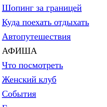
Шопинг за границей
Куда поехать отдыхать
Автопутешествия
АФИША
Что посмотреть
Женский клуб
События