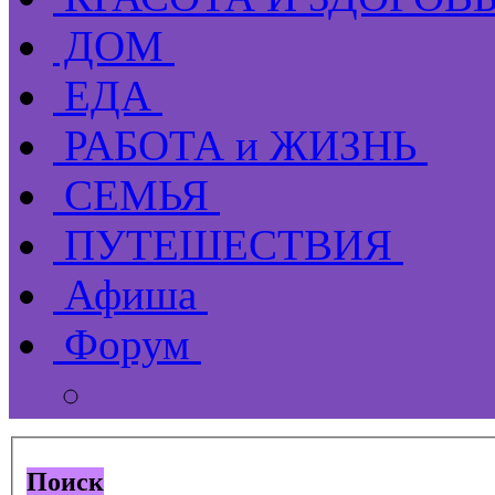
ДОМ
ЕДА
РАБОТА и ЖИЗНЬ
СЕМЬЯ
ПУТЕШЕСТВИЯ
Афиша
Форум
Поиск