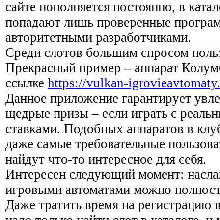
сайте пополняется постоянно, в ката
попадают лишь проверенные програ
авторитетными разработчиками.
Среди слотов большим спросом польз
Прекрасный пример – аппарат Колум
ссылке
https://vulkan-igrovieavtomat
Данное приложение гарантирует увл
щедрые призы – если играть с реал
ставками. Подобных аппаратов в клуб
даже самые требовательные пользова
найдут что-то интересное для себя.
Интересен следующий момент: насл
игровыми автоматами можно полност
Даже тратить время на регистрацию в
надо только найти слот в каталоге, и