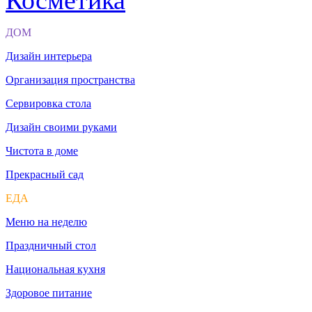
Косметика
ДОМ
Дизайн интерьера
Организация пространства
Сервировка стола
Дизайн своими руками
Чистота в доме
Прекрасный сад
ЕДА
Меню на неделю
Праздничный стол
Национальная кухня
Здоровое питание