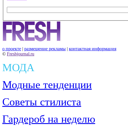
о проекте
|
размещение рекламы
|
контактная информация
©
Freshjournal.ru
МОДА
Модные тенденции
Советы стилиста
Гардероб на неделю