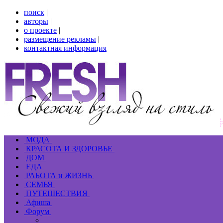
поиск
|
авторы
|
о проекте
|
размещение рекламы
|
контактная информация
МОДА
КРАСОТА И ЗДОРОВЬЕ
ДОМ
ЕДА
РАБОТА и ЖИЗНЬ
СЕМЬЯ
ПУТЕШЕСТВИЯ
Афиша
Форум