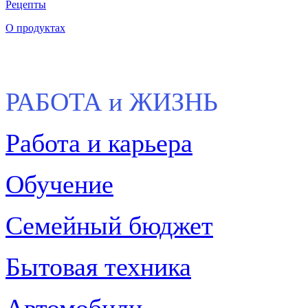
Рецепты
О продуктах
РАБОТА и ЖИЗНЬ
Работа и карьера
Обучение
Семейный бюджет
Бытовая техника