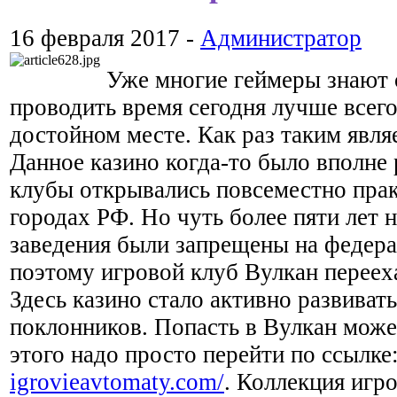
16 февраля 2017 -
Администратор
Уже многие геймеры знают о
проводить время сегодня лучше всего
достойном месте. Как раз таким явля
Данное казино когда-то было вполне
клубы открывались повсеместно прак
городах РФ. Но чуть более пяти лет 
заведения были запрещены на федера
поэтому игровой клуб Вулкан перееха
Здесь казино стало активно развиват
поклонников. Попасть в Вулкан може
этого надо просто перейти по ссылке
igrovieavtomaty.com/
. Коллекция игр