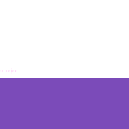
>>
>>
>>