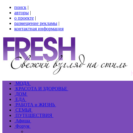
поиск
|
авторы
|
о проекте
|
размещение рекламы
|
контактная информация
МОДА
КРАСОТА И ЗДОРОВЬЕ
ДОМ
ЕДА
РАБОТА и ЖИЗНЬ
СЕМЬЯ
ПУТЕШЕСТВИЯ
Афиша
Форум