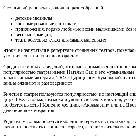
Столичный репертуар довольно разнообразный:
детские мюзиклы;
костюмированные спектакли;
приключения, горячо любимые всеми мальчишками без 
веселые комедии;
театр ростовых кукол для самых маленьких.
Чтобы не запутаться в репертуаре столичных театров, покупая
уточнить ограничения по возрастам.
Среди столичных заведений, которые занимаются постановками
популярностью театры имени Натальи Сац и его музыкальные 
талантливыми актерами, ТЮЗ «Царицыно». Кукольный театр на
зайцы оживают и разговаривают!
Билеты в театры пользуются популярностью, но настоящий анш
цирка! Ведь только там можно увидеть веселых клоунов, учен
не боятся высоты! Конечно же, цирк «Аквамарин» или на Цве
девчонок всех возрастов.
Родителям только остается выбрать интересный спектакль для 
начинать посещать с раннего возраста, его положительное вл