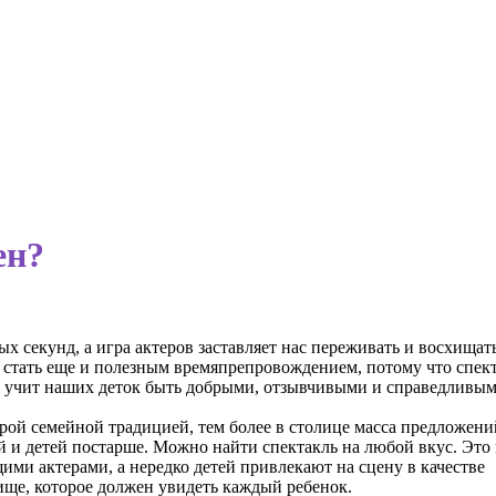
ен?
х секунд, а игра актеров заставляет нас переживать и восхищат
 стать еще и полезным времяпрепровождением, потому что спект
ме учит наших деток быть добрыми, отзывчивыми и справедливым
рой семейной традицией, тем более в столице масса предложени
й и детей постарше. Можно найти спектакль на любой вкус. Это
ими актерами, а нередко детей привлекают на сцену в качестве
ище, которое должен увидеть каждый ребенок.