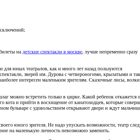
исключений;
 билеты на
детские спектакли в москве
, лучше непременно сразу
 для юных театралов, как и много лет назад пользуются
спектакли, зверей им. Дурова с четвероногими, крылатыми и та
иболее интересен маленьким зрителям. Сказочные лисы, волки
лаг можно встретить только в цирке. Какой ребенок откажется 
ого кота и прийти в восхищение от канатоходцев, которые совер
тном бульваре с удовольствием открывают двери и ждут мальчиш
своего юного зрителя. Не надо упускать возможности, театр след
ияние на маленькую личность невозможно заменить.