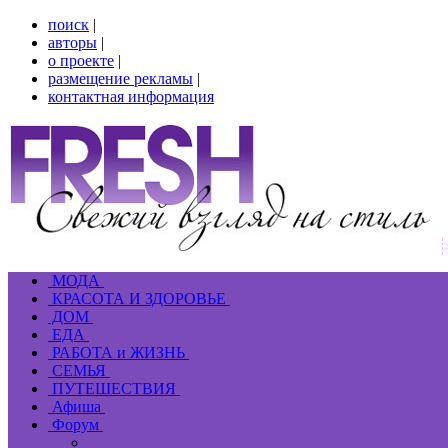
поиск
|
авторы
|
о проекте
|
размещение рекламы
|
контактная информация
МОДА
КРАСОТА И ЗДОРОВЬЕ
ДОМ
ЕДА
РАБОТА и ЖИЗНЬ
СЕМЬЯ
ПУТЕШЕСТВИЯ
Афиша
Форум