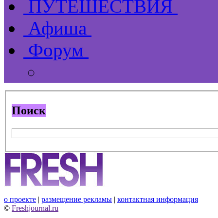
ПУТЕШЕСТВИЯ
Афиша
Форум
Поиск
о проекте
|
размещение рекламы
|
контактная информация
©
Freshjournal.ru