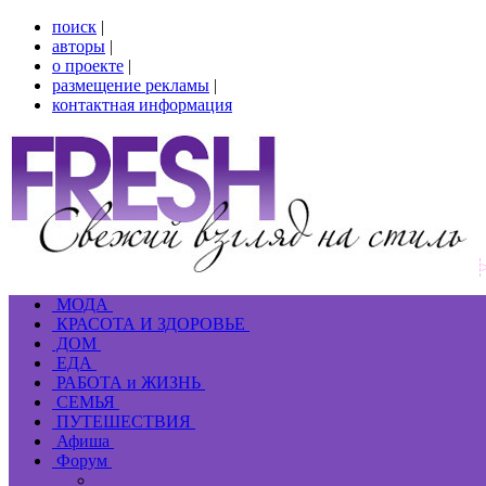
поиск
|
авторы
|
о проекте
|
размещение рекламы
|
контактная информация
МОДА
КРАСОТА И ЗДОРОВЬЕ
ДОМ
ЕДА
РАБОТА и ЖИЗНЬ
СЕМЬЯ
ПУТЕШЕСТВИЯ
Афиша
Форум