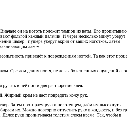
. Вначале он на ноготь положит тампон из ваты. Его пропитываю
вают фольгой каждый пальчик. И через несколько минут уберут
ении шабер - пушера уберут акрил от ваших ноготков. Затем
анавливающим лаком.
еопытность приведёт к повреждениям ногтей. Та как этот проц
иком. Срезаем длину ногтя, не делая болезненных ощущений сво
грузить в неё ногти для растворения клея.
й. Жирный крем не даст повредить кожу рук.
створ. Затем протираем ручки полотенцем, даём им высохнуть.
ираем их. Можно повторно отпустить руку в жидкость, и без тр
 Далее руки пропитываем толстым слоем крема. Так, чтобы в