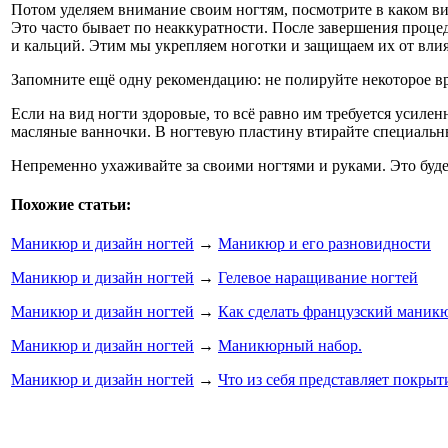
Потом уделяем внимание своим ногтям, посмотрите в каком ви
Это часто бывает по неаккуратности. После завершения процед
и кальций. Этим мы укрепляем ноготки и защищаем их от вли
Запомните ещё одну рекомендацию: не полируйте некоторое вр
Если на вид ногти здоровые, то всё равно им требуется усиле
масляные ванночки. В ногтевую пластину втирайте специальн
Непременно ухаживайте за своими ногтями и руками. Это буде
Похожие статьи:
Маникюр и дизайн ногтей
→
Маникюр и его разновидности
Маникюр и дизайн ногтей
→
Гелевое наращивание ногтей
Маникюр и дизайн ногтей
→
Как сделать французский маник
Маникюр и дизайн ногтей
→
Маникюрный набор.
Маникюр и дизайн ногтей
→
Что из себя представляет покрыт