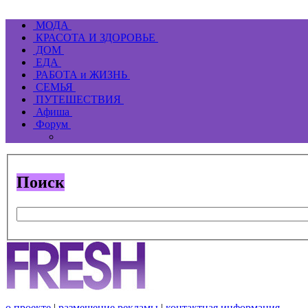
МОДА
КРАСОТА И ЗДОРОВЬЕ
ДОМ
ЕДА
РАБОТА и ЖИЗНЬ
СЕМЬЯ
ПУТЕШЕСТВИЯ
Афиша
Форум
Поиск
о проекте
|
размещение рекламы
|
контактная информация