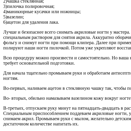
2)чашка стеклянная;
3)пилочка полировочная;
4)маникюрные кусачки или ножницы;
5)вазелин;
6)ацетон для удаления лака.
Лучше и безопаснее всего снимать акриловые ногти у мастера
специальным раствором для снятия акрила. Аккуратно оборачи
фольгу и снимут ногти при помощи клипера. Далее при примен
полируют наши ногти пилочкой. Потом уже укрепляют восст
Всю процедуру можно произвести и самостоятельно. Но ваша н
требует основательной подготовки.
Для начала тщательно промываем руки и обработаем антисепт
ногтям.
Во-первых, наливаем ацетон в стеклянную чашку так, чтобы по
Во- вторых, обильно намазываем вазелином кожу вокруг ногте
В-третьих, отпускаем руку минут на пятнадцать-двадцать в ра
Специальным приспособлением поддеваем акриловые ногти, уб
снимаем акрил. Промываем руки с мылом, желательно детским.
достаточном количестве напитать их.