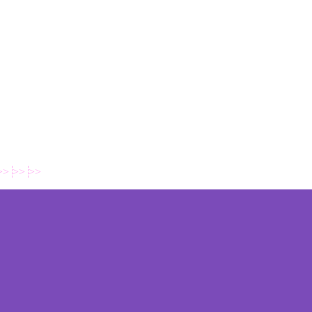
>>
>>
>>