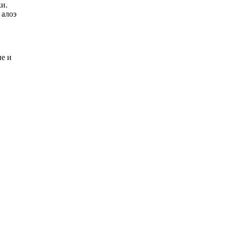
и.
 алоэ
ые и