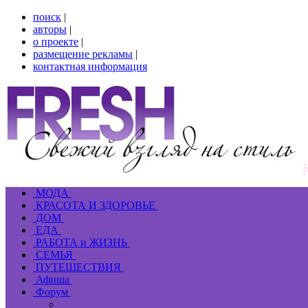
поиск
|
авторы
|
о проекте
|
размещение рекламы
|
контактная информация
МОДА
КРАСОТА И ЗДОРОВЬЕ
ДОМ
ЕДА
РАБОТА и ЖИЗНЬ
СЕМЬЯ
ПУТЕШЕСТВИЯ
Афиша
Форум